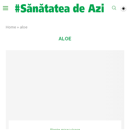
Home
»
aloe
ALOE
Plante miraculoase