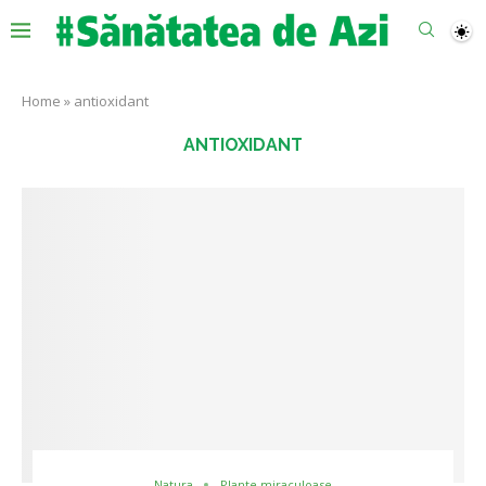
Home
»
antioxidant
ANTIOXIDANT
Natura
Plante miraculoase