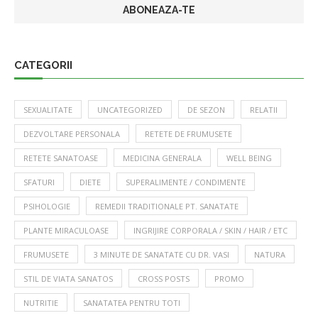
CATEGORII
SEXUALITATE
UNCATEGORIZED
DE SEZON
RELATII
DEZVOLTARE PERSONALA
RETETE DE FRUMUSETE
RETETE SANATOASE
MEDICINA GENERALA
WELL BEING
SFATURI
DIETE
SUPERALIMENTE / CONDIMENTE
PSIHOLOGIE
REMEDII TRADITIONALE PT. SANATATE
PLANTE MIRACULOASE
INGRIJIRE CORPORALA / SKIN / HAIR / ETC
FRUMUSETE
3 MINUTE DE SANATATE CU DR. VASI
NATURA
STIL DE VIATA SANATOS
CROSS POSTS
PROMO
NUTRITIE
SANATATEA PENTRU TOTI