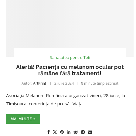
Sanatatea pentru Toti
Alertă! Pacienții cu melanom ocular pot
rămâne fără tratament!
Autor:
ArtPrint
2 iulie 2024
8 minute timp estimat
Asociația Melanom România a organizat vineri, 28 iunie, la
Timișoara, conferința de presă „Viața …
MAI MULTE