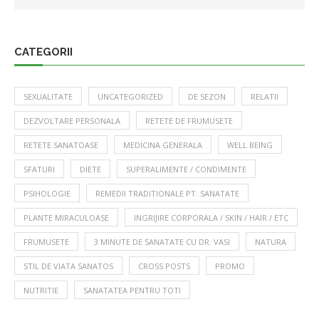
CATEGORII
SEXUALITATE
UNCATEGORIZED
DE SEZON
RELATII
DEZVOLTARE PERSONALA
RETETE DE FRUMUSETE
RETETE SANATOASE
MEDICINA GENERALA
WELL BEING
SFATURI
DIETE
SUPERALIMENTE / CONDIMENTE
PSIHOLOGIE
REMEDII TRADITIONALE PT. SANATATE
PLANTE MIRACULOASE
INGRIJIRE CORPORALA / SKIN / HAIR / ETC
FRUMUSETE
3 MINUTE DE SANATATE CU DR. VASI
NATURA
STIL DE VIATA SANATOS
CROSS POSTS
PROMO
NUTRITIE
SANATATEA PENTRU TOTI