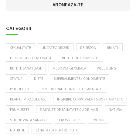
CATEGORII
SEXUALITATE
UNCATEGORIZED
DE SEZON
RELATII
DEZVOLTARE PERSONALA
RETETE DE FRUMUSETE
RETETE SANATOASE
MEDICINA GENERALA
WELL BEING
SFATURI
DIETE
SUPERALIMENTE / CONDIMENTE
PSIHOLOGIE
REMEDII TRADITIONALE PT. SANATATE
PLANTE MIRACULOASE
INGRIJIRE CORPORALA / SKIN / HAIR / ETC
FRUMUSETE
3 MINUTE DE SANATATE CU DR. VASI
NATURA
STIL DE VIATA SANATOS
CROSS POSTS
PROMO
NUTRITIE
SANATATEA PENTRU TOTI