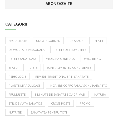
CATEGORII
SEXUALITATE
UNCATEGORIZED
DE SEZON
RELATII
DEZVOLTARE PERSONALA
RETETE DE FRUMUSETE
RETETE SANATOASE
MEDICINA GENERALA
WELL BEING
SFATURI
DIETE
SUPERALIMENTE / CONDIMENTE
PSIHOLOGIE
REMEDII TRADITIONALE PT. SANATATE
PLANTE MIRACULOASE
INGRIJIRE CORPORALA / SKIN / HAIR / ETC
FRUMUSETE
3 MINUTE DE SANATATE CU DR. VASI
NATURA
STIL DE VIATA SANATOS
CROSS POSTS
PROMO
NUTRITIE
SANATATEA PENTRU TOTI