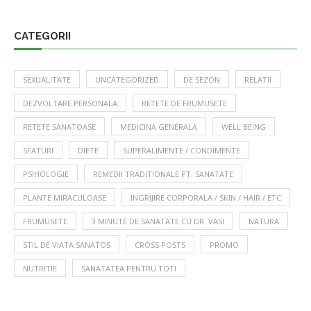
CATEGORII
SEXUALITATE
UNCATEGORIZED
DE SEZON
RELATII
DEZVOLTARE PERSONALA
RETETE DE FRUMUSETE
RETETE SANATOASE
MEDICINA GENERALA
WELL BEING
SFATURI
DIETE
SUPERALIMENTE / CONDIMENTE
PSIHOLOGIE
REMEDII TRADITIONALE PT. SANATATE
PLANTE MIRACULOASE
INGRIJIRE CORPORALA / SKIN / HAIR / ETC
FRUMUSETE
3 MINUTE DE SANATATE CU DR. VASI
NATURA
STIL DE VIATA SANATOS
CROSS POSTS
PROMO
NUTRITIE
SANATATEA PENTRU TOTI