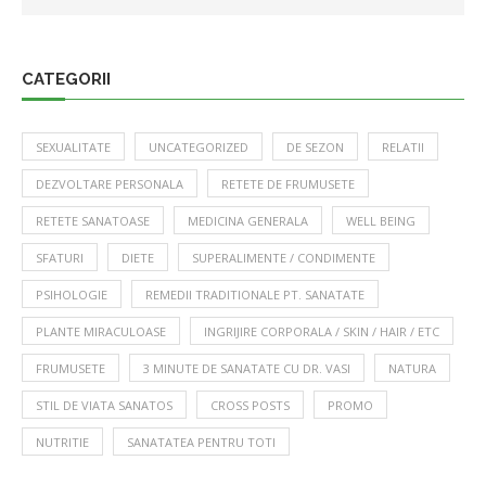
CATEGORII
SEXUALITATE
UNCATEGORIZED
DE SEZON
RELATII
DEZVOLTARE PERSONALA
RETETE DE FRUMUSETE
RETETE SANATOASE
MEDICINA GENERALA
WELL BEING
SFATURI
DIETE
SUPERALIMENTE / CONDIMENTE
PSIHOLOGIE
REMEDII TRADITIONALE PT. SANATATE
PLANTE MIRACULOASE
INGRIJIRE CORPORALA / SKIN / HAIR / ETC
FRUMUSETE
3 MINUTE DE SANATATE CU DR. VASI
NATURA
STIL DE VIATA SANATOS
CROSS POSTS
PROMO
NUTRITIE
SANATATEA PENTRU TOTI