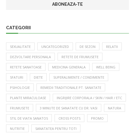
CATEGORII
SEXUALITATE
UNCATEGORIZED
DE SEZON
RELATII
DEZVOLTARE PERSONALA
RETETE DE FRUMUSETE
RETETE SANATOASE
MEDICINA GENERALA
WELL BEING
SFATURI
DIETE
SUPERALIMENTE / CONDIMENTE
PSIHOLOGIE
REMEDII TRADITIONALE PT. SANATATE
PLANTE MIRACULOASE
INGRIJIRE CORPORALA / SKIN / HAIR / ETC
FRUMUSETE
3 MINUTE DE SANATATE CU DR. VASI
NATURA
STIL DE VIATA SANATOS
CROSS POSTS
PROMO
NUTRITIE
SANATATEA PENTRU TOTI