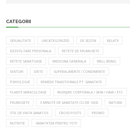
CATEGORII
SEXUALITATE
UNCATEGORIZED
DE SEZON
RELATII
DEZVOLTARE PERSONALA
RETETE DE FRUMUSETE
RETETE SANATOASE
MEDICINA GENERALA
WELL BEING
SFATURI
DIETE
SUPERALIMENTE / CONDIMENTE
PSIHOLOGIE
REMEDII TRADITIONALE PT. SANATATE
PLANTE MIRACULOASE
INGRIJIRE CORPORALA / SKIN / HAIR / ETC
FRUMUSETE
3 MINUTE DE SANATATE CU DR. VASI
NATURA
STIL DE VIATA SANATOS
CROSS POSTS
PROMO
NUTRITIE
SANATATEA PENTRU TOTI