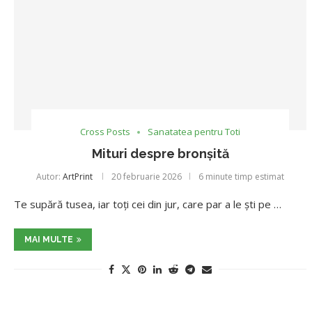
Cross Posts
Sanatatea pentru Toti
Mituri despre bronșită
Autor:
ArtPrint
20 februarie 2026
6 minute timp estimat
Te supără tusea, iar toţi cei din jur, care par a le şti pe …
MAI MULTE