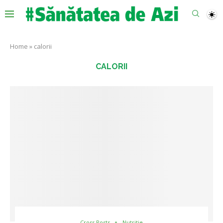
Home
»
calorii
CALORII
Cross Posts
Nutritie