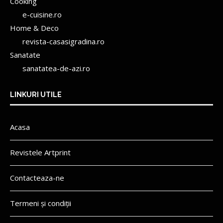
Cooking
e-cuisine.ro
Home & Deco
revista-casasigradina.ro
Sanatate
sanatatea-de-azi.ro
LINKURI UTILE
Acasa
Revistele Artprint
Contacteaza-ne
Termeni și condiții