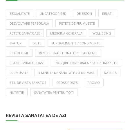
SEXUALITATE
UNCATEGORIZED
DE SEZON
RELATII
DEZVOLTARE PERSONALA
RETETE DE FRUMUSETE
RETETE SANATOASE
MEDICINA GENERALA
WELL BEING
SFATURI
DIETE
SUPERALIMENTE / CONDIMENTE
PSIHOLOGIE
REMEDII TRADITIONALE PT. SANATATE
PLANTE MIRACULOASE
INGRIJIRE CORPORALA / SKIN / HAIR / ETC
FRUMUSETE
3 MINUTE DE SANATATE CU DR. VASI
NATURA
STIL DE VIATA SANATOS
CROSS POSTS
PROMO
NUTRITIE
SANATATEA PENTRU TOTI
REVISTA SANATATEA DE AZI