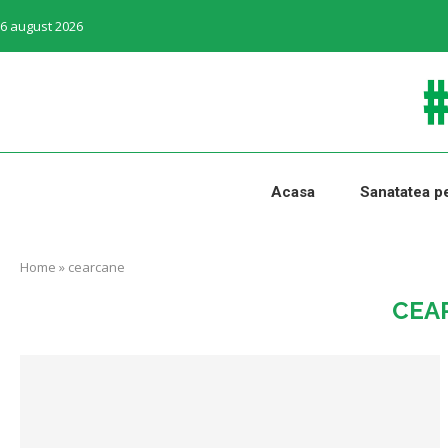
6 august 2026
Acasa
Sanatatea pe
Home
»
cearcane
CEA