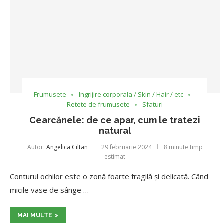
Frumusete
Ingrijire corporala / Skin / Hair / etc
Retete de frumusete
Sfaturi
Cearcănele: de ce apar, cum le tratezi
natural
Autor:
Angelica Ciltan
29 februarie 2024
8 minute timp
estimat
Conturul ochilor este o zonă foarte fragilă și delicată. Când
micile vase de sânge …
MAI MULTE