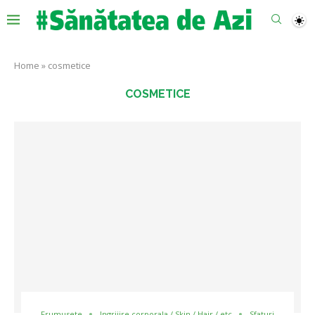
Home
»
cosmetice
COSMETICE
Frumusete
Ingrijire corporala / Skin / Hair / etc
Sfaturi