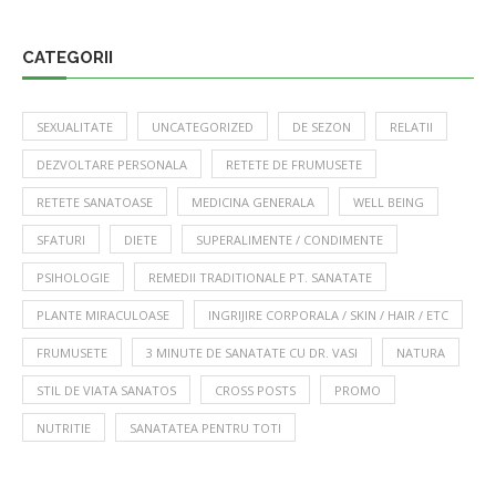
CATEGORII
SEXUALITATE
UNCATEGORIZED
DE SEZON
RELATII
DEZVOLTARE PERSONALA
RETETE DE FRUMUSETE
RETETE SANATOASE
MEDICINA GENERALA
WELL BEING
SFATURI
DIETE
SUPERALIMENTE / CONDIMENTE
PSIHOLOGIE
REMEDII TRADITIONALE PT. SANATATE
PLANTE MIRACULOASE
INGRIJIRE CORPORALA / SKIN / HAIR / ETC
FRUMUSETE
3 MINUTE DE SANATATE CU DR. VASI
NATURA
STIL DE VIATA SANATOS
CROSS POSTS
PROMO
NUTRITIE
SANATATEA PENTRU TOTI