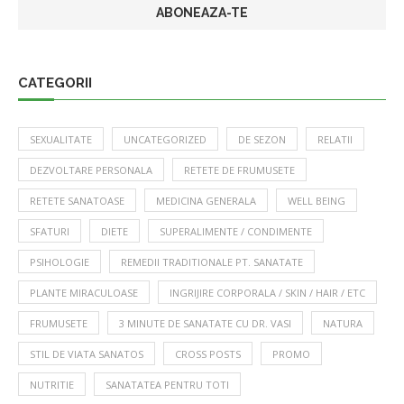
CATEGORII
SEXUALITATE
UNCATEGORIZED
DE SEZON
RELATII
DEZVOLTARE PERSONALA
RETETE DE FRUMUSETE
RETETE SANATOASE
MEDICINA GENERALA
WELL BEING
SFATURI
DIETE
SUPERALIMENTE / CONDIMENTE
PSIHOLOGIE
REMEDII TRADITIONALE PT. SANATATE
PLANTE MIRACULOASE
INGRIJIRE CORPORALA / SKIN / HAIR / ETC
FRUMUSETE
3 MINUTE DE SANATATE CU DR. VASI
NATURA
STIL DE VIATA SANATOS
CROSS POSTS
PROMO
NUTRITIE
SANATATEA PENTRU TOTI