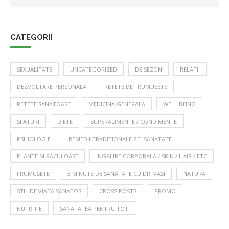
CATEGORII
SEXUALITATE
UNCATEGORIZED
DE SEZON
RELATII
DEZVOLTARE PERSONALA
RETETE DE FRUMUSETE
RETETE SANATOASE
MEDICINA GENERALA
WELL BEING
SFATURI
DIETE
SUPERALIMENTE / CONDIMENTE
PSIHOLOGIE
REMEDII TRADITIONALE PT. SANATATE
PLANTE MIRACULOASE
INGRIJIRE CORPORALA / SKIN / HAIR / ETC
FRUMUSETE
3 MINUTE DE SANATATE CU DR. VASI
NATURA
STIL DE VIATA SANATOS
CROSS POSTS
PROMO
NUTRITIE
SANATATEA PENTRU TOTI