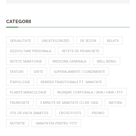
CATEGORII
SEXUALITATE
UNCATEGORIZED
DE SEZON
RELATII
DEZVOLTARE PERSONALA
RETETE DE FRUMUSETE
RETETE SANATOASE
MEDICINA GENERALA
WELL BEING
SFATURI
DIETE
SUPERALIMENTE / CONDIMENTE
PSIHOLOGIE
REMEDII TRADITIONALE PT. SANATATE
PLANTE MIRACULOASE
INGRIJIRE CORPORALA / SKIN / HAIR / ETC
FRUMUSETE
3 MINUTE DE SANATATE CU DR. VASI
NATURA
STIL DE VIATA SANATOS
CROSS POSTS
PROMO
NUTRITIE
SANATATEA PENTRU TOTI