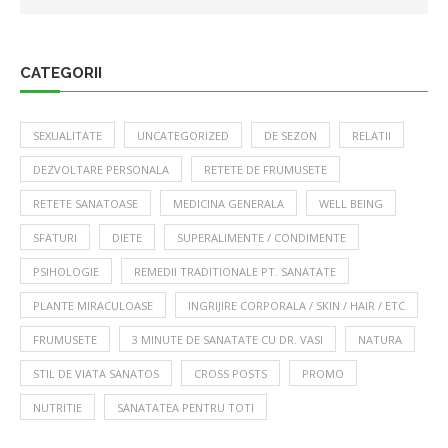
CATEGORII
SEXUALITATE
UNCATEGORIZED
DE SEZON
RELATII
DEZVOLTARE PERSONALA
RETETE DE FRUMUSETE
RETETE SANATOASE
MEDICINA GENERALA
WELL BEING
SFATURI
DIETE
SUPERALIMENTE / CONDIMENTE
PSIHOLOGIE
REMEDII TRADITIONALE PT. SANATATE
PLANTE MIRACULOASE
INGRIJIRE CORPORALA / SKIN / HAIR / ETC
FRUMUSETE
3 MINUTE DE SANATATE CU DR. VASI
NATURA
STIL DE VIATA SANATOS
CROSS POSTS
PROMO
NUTRITIE
SANATATEA PENTRU TOTI