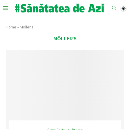
Home
»
Möller’s
MÖLLER’S
Cross Posts
Promo