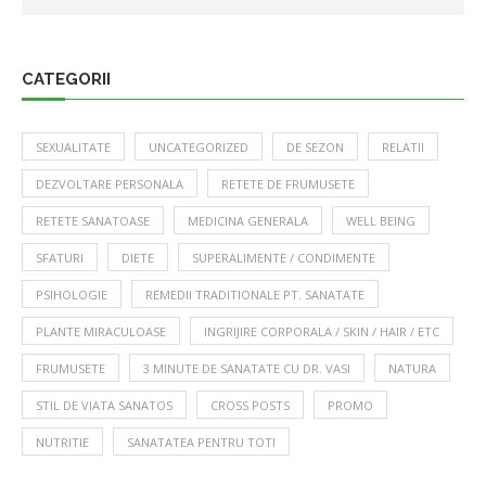
CATEGORII
SEXUALITATE
UNCATEGORIZED
DE SEZON
RELATII
DEZVOLTARE PERSONALA
RETETE DE FRUMUSETE
RETETE SANATOASE
MEDICINA GENERALA
WELL BEING
SFATURI
DIETE
SUPERALIMENTE / CONDIMENTE
PSIHOLOGIE
REMEDII TRADITIONALE PT. SANATATE
PLANTE MIRACULOASE
INGRIJIRE CORPORALA / SKIN / HAIR / ETC
FRUMUSETE
3 MINUTE DE SANATATE CU DR. VASI
NATURA
STIL DE VIATA SANATOS
CROSS POSTS
PROMO
NUTRITIE
SANATATEA PENTRU TOTI