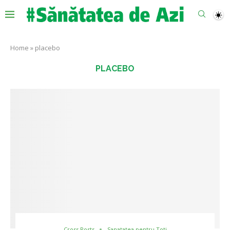
Home
»
placebo
PLACEBO
Cross Posts
Sanatatea pentru Toti