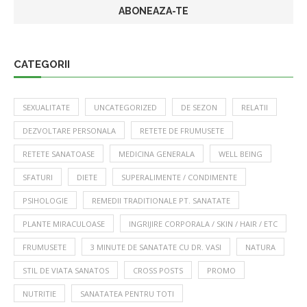
CATEGORII
SEXUALITATE
UNCATEGORIZED
DE SEZON
RELATII
DEZVOLTARE PERSONALA
RETETE DE FRUMUSETE
RETETE SANATOASE
MEDICINA GENERALA
WELL BEING
SFATURI
DIETE
SUPERALIMENTE / CONDIMENTE
PSIHOLOGIE
REMEDII TRADITIONALE PT. SANATATE
PLANTE MIRACULOASE
INGRIJIRE CORPORALA / SKIN / HAIR / ETC
FRUMUSETE
3 MINUTE DE SANATATE CU DR. VASI
NATURA
STIL DE VIATA SANATOS
CROSS POSTS
PROMO
NUTRITIE
SANATATEA PENTRU TOTI