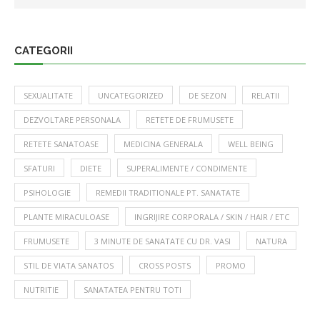
CATEGORII
SEXUALITATE
UNCATEGORIZED
DE SEZON
RELATII
DEZVOLTARE PERSONALA
RETETE DE FRUMUSETE
RETETE SANATOASE
MEDICINA GENERALA
WELL BEING
SFATURI
DIETE
SUPERALIMENTE / CONDIMENTE
PSIHOLOGIE
REMEDII TRADITIONALE PT. SANATATE
PLANTE MIRACULOASE
INGRIJIRE CORPORALA / SKIN / HAIR / ETC
FRUMUSETE
3 MINUTE DE SANATATE CU DR. VASI
NATURA
STIL DE VIATA SANATOS
CROSS POSTS
PROMO
NUTRITIE
SANATATEA PENTRU TOTI