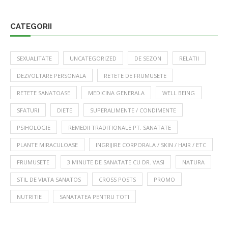
CATEGORII
SEXUALITATE
UNCATEGORIZED
DE SEZON
RELATII
DEZVOLTARE PERSONALA
RETETE DE FRUMUSETE
RETETE SANATOASE
MEDICINA GENERALA
WELL BEING
SFATURI
DIETE
SUPERALIMENTE / CONDIMENTE
PSIHOLOGIE
REMEDII TRADITIONALE PT. SANATATE
PLANTE MIRACULOASE
INGRIJIRE CORPORALA / SKIN / HAIR / ETC
FRUMUSETE
3 MINUTE DE SANATATE CU DR. VASI
NATURA
STIL DE VIATA SANATOS
CROSS POSTS
PROMO
NUTRITIE
SANATATEA PENTRU TOTI