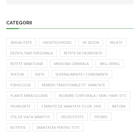
CATEGORII
SEXUALITATE
UNCATEGORIZED
DE SEZON
RELATII
DEZVOLTARE PERSONALA
RETETE DE FRUMUSETE
RETETE SANATOASE
MEDICINA GENERALA
WELL BEING
SFATURI
DIETE
SUPERALIMENTE / CONDIMENTE
PSIHOLOGIE
REMEDII TRADITIONALE PT. SANATATE
PLANTE MIRACULOASE
INGRIJIRE CORPORALA / SKIN / HAIR / ETC
FRUMUSETE
3 MINUTE DE SANATATE CU DR. VASI
NATURA
STIL DE VIATA SANATOS
CROSS POSTS
PROMO
NUTRITIE
SANATATEA PENTRU TOTI