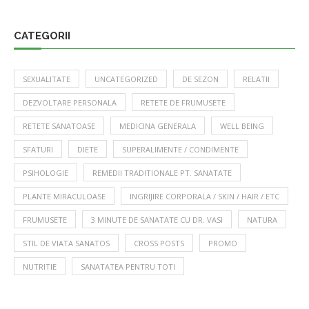
CATEGORII
SEXUALITATE
UNCATEGORIZED
DE SEZON
RELATII
DEZVOLTARE PERSONALA
RETETE DE FRUMUSETE
RETETE SANATOASE
MEDICINA GENERALA
WELL BEING
SFATURI
DIETE
SUPERALIMENTE / CONDIMENTE
PSIHOLOGIE
REMEDII TRADITIONALE PT. SANATATE
PLANTE MIRACULOASE
INGRIJIRE CORPORALA / SKIN / HAIR / ETC
FRUMUSETE
3 MINUTE DE SANATATE CU DR. VASI
NATURA
STIL DE VIATA SANATOS
CROSS POSTS
PROMO
NUTRITIE
SANATATEA PENTRU TOTI