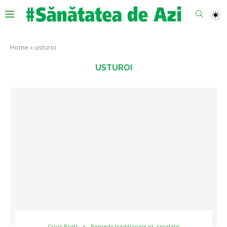
Home
»
usturoi
USTUROI
Cross Posts
Remedii traditionale pt. sanatate