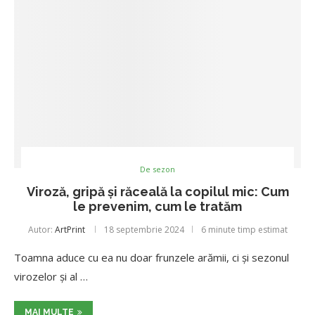
De sezon
Viroză, gripă și răceală la copilul mic: Cum
le prevenim, cum le tratăm
Autor:
ArtPrint
18 septembrie 2024
6 minute timp estimat
Toamna aduce cu ea nu doar frunzele arămii, ci și sezonul
virozelor și al …
MAI MULTE