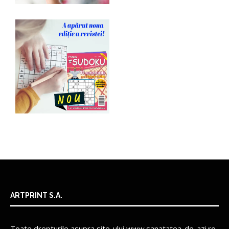
ARTPRINT S.A.
Toate drepturile asupra site-ului www.sanatatea-de-azi.ro