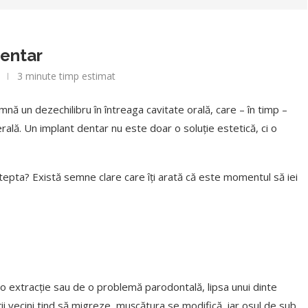
dentar
3 minute timp estimat
ă un dezechilibru în întreaga cavitate orală, care – în timp –
rală. Un implant dentar nu este doar o soluție estetică, ci o
ștepta? Există semne clare care îți arată că este momentul să iei
 o extracție sau de o problemă parodontală, lipsa unui dinte
ții vecini tind să migreze, mușcătura se modifică, iar osul de sub