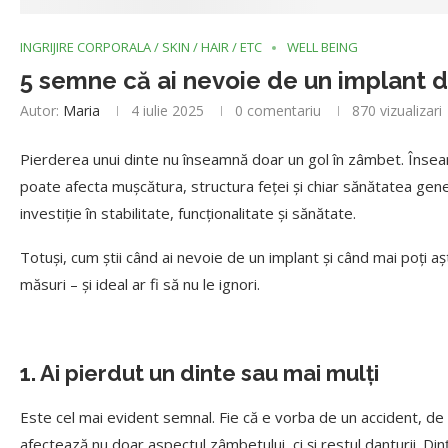
INGRIJIRE CORPORALA / SKIN / HAIR / ETC
WELL BEING
5 semne că ai nevoie de un implant 
Autor:
Maria
4 iulie 2025
0 comentariu
870
vizualizari
Pierderea unui dinte nu înseamnă doar un gol în zâmbet. Înseamn
poate afecta mușcătura, structura feței și chiar sănătatea gene
investiție în stabilitate, funcționalitate și sănătate.
Totuși, cum știi când ai nevoie de un implant și când mai poți a
măsuri – și ideal ar fi să nu le ignori.
1. Ai pierdut un dinte sau mai mulți
Este cel mai evident semnal. Fie că e vorba de un accident, de
afectează nu doar aspectul zâmbetului, ci și restul danturii. Din