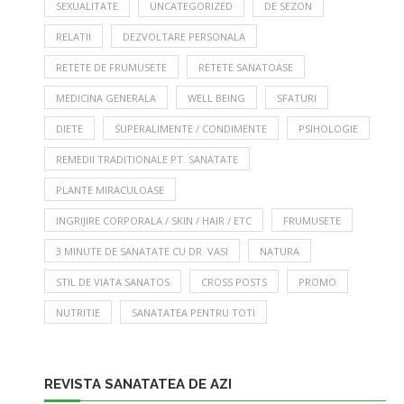
SEXUALITATE
UNCATEGORIZED
DE SEZON
RELATII
DEZVOLTARE PERSONALA
RETETE DE FRUMUSETE
RETETE SANATOASE
MEDICINA GENERALA
WELL BEING
SFATURI
DIETE
SUPERALIMENTE / CONDIMENTE
PSIHOLOGIE
REMEDII TRADITIONALE PT. SANATATE
PLANTE MIRACULOASE
INGRIJIRE CORPORALA / SKIN / HAIR / ETC
FRUMUSETE
3 MINUTE DE SANATATE CU DR. VASI
NATURA
STIL DE VIATA SANATOS
CROSS POSTS
PROMO
NUTRITIE
SANATATEA PENTRU TOTI
REVISTA SANATATEA DE AZI