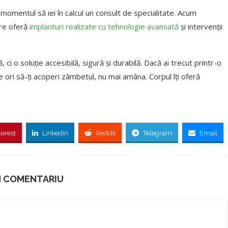
momentul să iei în calcul un consult de specialitate. Acum
care oferă
implanturi realizate cu tehnologie avansată
și intervenții
i o soluție accesibilă, sigură și durabilă. Dacă ai trecut printr-o
e ori să-ți acoperi zâmbetul, nu mai amâna. Corpul îți oferă
terest
Linkedin
Reddit
Telegram
Email
N COMENTARIU