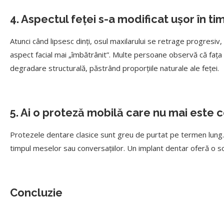
4. Aspectul feței s-a modificat ușor în ti
Atunci când lipsesc dinți, osul maxilarului se retrage progresiv, 
aspect facial mai „îmbătrânit”. Multe persoane observă că fața l
degradare structurală, păstrând proporțiile naturale ale feței.
5. Ai o proteză mobilă care nu mai este 
Protezele dentare clasice sunt greu de purtat pe termen lung. 
timpul meselor sau conversațiilor. Un implant dentar oferă o soluț
Concluzie