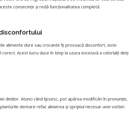
ceste consecințe și redă funcționalitatea completă.
disconfortului
ele alimente dure sau crocante îți provoacă disconfort, este
l corect. Acest lucru duce în timp la uzura excesivă a celorlalți dinți
i dinților. Atunci când lipsesc, pot apărea modificări în pronunție,
planturile dentare refac alinierea și sprijinul necesar unei vorbiri