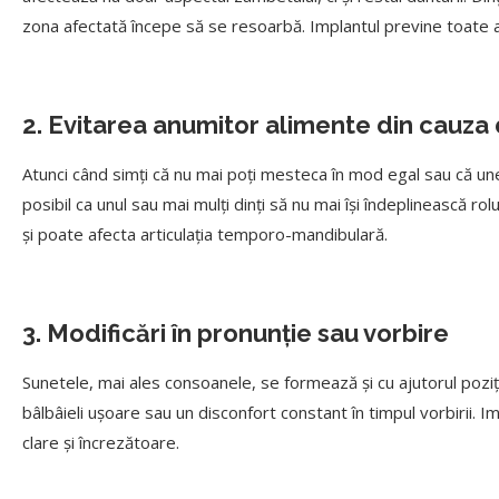
zona afectată începe să se resoarbă. Implantul previne toate a
2. Evitarea anumitor alimente din cauza 
Atunci când simți că nu mai poți mesteca în mod egal sau că un
posibil ca unul sau mai mulți dinți să nu mai își îndeplinească rolu
și poate afecta articulația temporo-mandibulară.
3. Modificări în pronunție sau vorbire
Sunetele, mai ales consoanele, se formează și cu ajutorul poziție
bâlbâieli ușoare sau un disconfort constant în timpul vorbirii. Im
clare și încrezătoare.