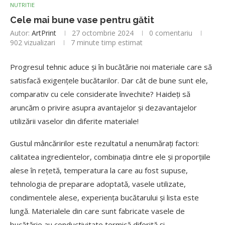
NUTRITIE
Cele mai bune vase pentru gătit
Autor:
ArtPrint
27 octombrie 2024
0 comentariu
902
vizualizari
7 minute timp estimat
Progresul tehnic aduce și în bucătărie noi materiale care să
satisfacă exigențele bucătarilor. Dar cât de bune sunt ele,
comparativ cu cele considerate învechite? Haideți să
aruncăm o privire asupra avantajelor și dezavantajelor
utilizării vaselor din diferite materiale!
Gustul mâncăririlor este rezultatul a nenumărați factori:
calitatea ingredientelor, combinația dintre ele și proporțiile
alese în rețetă, temperatura la care au fost supuse,
tehnologia de preparare adoptată, vasele utilizate,
condimentele alese, experiența bucătarului și lista este
lungă. Materialele din care sunt fabricate vasele de
bucătărie au conductivitate termică diferită și