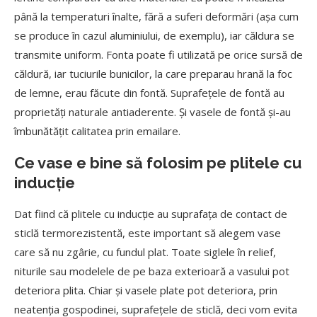
până la temperaturi înalte, fără a suferi deformări (așa cum
se produce în cazul aluminiului, de exemplu), iar căldura se
transmite uniform. Fonta poate fi utilizată pe orice sursă de
căldură, iar tuciurile bunicilor, la care preparau hrană la foc
de lemne, erau făcute din fontă. Suprafețele de fontă au
proprietăți naturale antiaderente. Și vasele de fontă și-au
îmbunătățit calitatea prin emailare.
Ce vase e bine să folosim pe plitele cu
inducție
Dat fiind că plitele cu inducție au suprafața de contact de
sticlă termorezistentă, este important să alegem vase
care să nu zgârie, cu fundul plat. Toate siglele în relief,
niturile sau modelele de pe baza exterioară a vasului pot
deteriora plita. Chiar și vasele plate pot deteriora, prin
neatenția gospodinei, suprafețele de sticlă, deci vom evita