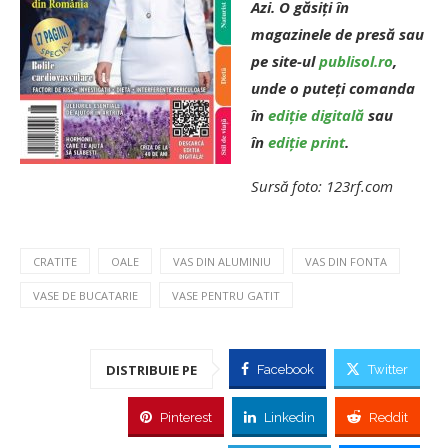
Azi. O găsiți în
magazinele de presă sau
pe site-ul
publisol.ro
,
unde o puteți comanda
în
ediție digitală
sau
în
ediție print
.
Sursă foto: 123rf.com
CRATITE
OALE
VAS DIN ALUMINIU
VAS DIN FONTA
VASE DE BUCATARIE
VASE PENTRU GATIT
DISTRIBUIE PE
Facebook
Twitter
Pinterest
Linkedin
Reddit