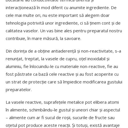
interacționează în mod diferit cu anumite ingrediente. De
cele mai multe ori, nu este important să alegem doar
tehnologia potrivită unor ingrediente, ci să ținem cont și de
calitatea vaselor. Un vas bine ales pentru preparatul nostru
contribuie, în mare măsură, la savoare.
Din dorința de a obține antiaderență și non-reactivitate, s-a
renunțat, treptat, la vasele de cupru, oțel inoxidabil și
aluminiu, fie înlocuindu-le cu materiale non-reactive, fie au
fost păstrate ca bază cele reactive și au fost acoperite cu
un strat de protecție care să împiedice modificarea gustului
preparatelor.
La vasele reactive, suprafețele metalice pot elibera atomi
în alimente, schimbându-le gustul și uneori chiar și aspectul
– alimente cum ar fi sucul de roșii, sucurile de fructe sau
oțetul pot produce aceste reacții. Și totuși, există avantaje