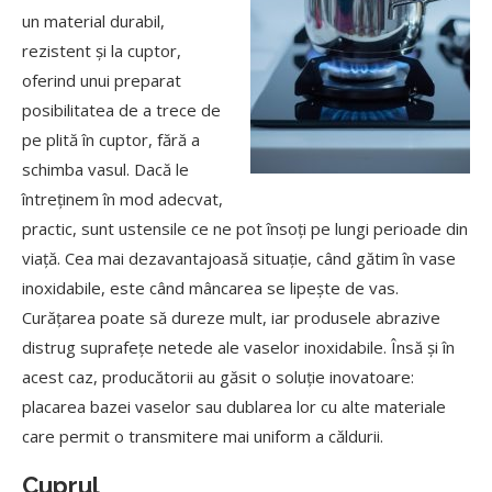
un material durabil,
rezistent și la cuptor,
oferind unui preparat
posibilitatea de a trece de
pe plită în cuptor, fără a
schimba vasul. Dacă le
întreținem în mod adecvat,
practic, sunt ustensile ce ne pot însoți pe lungi perioade din
viață. Cea mai dezavantajoasă situație, când gătim în vase
inoxidabile, este când mâncarea se lipește de vas.
Curățarea poate să dureze mult, iar produsele abrazive
distrug suprafețe netede ale vaselor inoxidabile. Însă și în
acest caz, producătorii au găsit o soluție inovatoare:
placarea bazei vaselor sau dublarea lor cu alte materiale
care permit o transmitere mai uniform a căldurii.
Cuprul