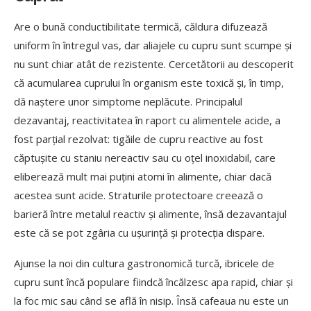
Are o bună conductibilitate termică, căldura difuzează
uniform în întregul vas, dar aliajele cu cupru sunt scumpe și
nu sunt chiar atât de rezistente. Cercetătorii au descoperit
că acumularea cuprului în organism este toxică și, în timp,
dă naștere unor simptome neplăcute. Principalul
dezavantaj, reactivitatea în raport cu alimentele acide, a
fost parțial rezolvat: tigăile de cupru reactive au fost
căptușite cu staniu nereactiv sau cu oțel inoxidabil, care
eliberează mult mai puțini atomi în alimente, chiar dacă
acestea sunt acide. Straturile protectoare creează o
barieră între metalul reactiv și alimente, însă dezavantajul
este că se pot zgâria cu ușurință și protecția dispare.
Ajunse la noi din cultura gastronomică turcă, ibricele de
cupru sunt încă populare fiindcă încălzesc apa rapid, chiar și
la foc mic sau când se află în nisip. Însă cafeaua nu este un