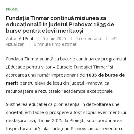
PROMO
Fundația Tinmar continuă misiunea sa
educațională în județul Prahova: 1835 de
burse pentru elevii merituoși
Autor:
ArtPrint
5 iunie 2025
0 comentariu
542
vizualizari
6 minute timp estimat
Fundația Tinmar anunță cu bucurie continuarea programului
„Educație pentru viitor – Bursele Fundației Tinmar” și
acordarea unui număr impresionant de
1835 de burse de
merit
pentru elevii de liceu din județul Prahova, ca
recunoaștere a rezultatelor academice excepționale.
Susținerea educației ca pilon esențial în dezvoltarea unei
societăți echitabile și prospere a fost scopul evenimentului
desfășurat azi, 4 iunie 2025, la Ploiești, sub coordonarea
Inspectoratului Școlar Județean Prahova, în parteneriat cu