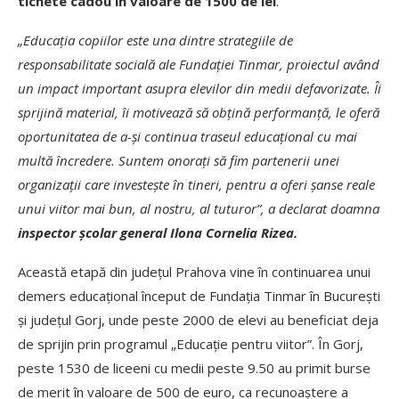
tichete cadou în valoare de 1500 de lei
.
„Educația copiilor este una dintre strategiile de
responsabilitate socială ale Fundației Tinmar, proiectul având
un impact important asupra elevilor din medii defavorizate. Îi
sprijină material, îi motivează să obțină performanță, le oferă
oportunitatea de a-și continua traseul educațional cu mai
multă încredere. Suntem onorați să fim partenerii unei
organizații care investește în tineri, pentru a oferi șanse reale
unui viitor mai bun, al nostru, al tuturor”, a declarat doamna
inspector școlar general Ilona Cornelia Rizea.
Această etapă din județul Prahova vine în continuarea unui
demers educațional început de Fundația Tinmar în București
și județul Gorj, unde peste 2000 de elevi au beneficiat deja
de sprijin prin programul „Educație pentru viitor”. În Gorj,
peste 1530 de liceeni cu medii peste 9.50 au primit burse
de merit în valoare de 500 de euro, ca recunoaștere a