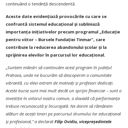
continuând o tendință descendentă.
Aceste date evidențiază provocările cu care se
confruntă sistemul educațional și subliniază
importanța inițiativelor precum programul „Educație
pentru viitor – Bursele Fundației Tinmar”, care
contribuie la reducerea abandonului școlar și la
sprijinirea elevilor în parcursul lor educațional.
„Suntem mândri să continuăm acest program în județul
Prahova, unde ne bucurăm să descoperim o comunitate
vibrantă, cu elevi extrem de motivați și profesori dedicați.
Aceste burse sunt mai mult decât un sprijin financiar – sunt o
investiție în viitorul nostru comun, o dovadă că performanța
trebuie recunoscută și încurajată. Ne dorim să rămânem
alături de acești tineri pe parcursul drumului lor educațional
și profesional,” a declarat
Filip Ovidiu, vicepreședintele