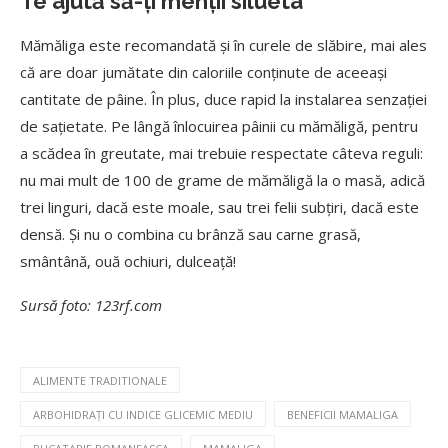
Te ajută să-ți menții silueta
Mămăliga este recomandată şi în curele de slăbire, mai ales
că are doar jumătate din caloriile conținute de aceeaşi
cantitate de pâine. În plus, duce rapid la instalarea senzației
de sațietate. Pe lângă înlocuirea pâinii cu mămăligă, pentru
a scădea în greutate, mai trebuie respectate câteva reguli:
nu mai mult de 100 de grame de mămăligă la o masă, adică
trei linguri, dacă este moale, sau trei felii subțiri, dacă este
densă. Și nu o combina cu brânză sau carne grasă,
smântână, ouă ochiuri, dulceață!
Sursă foto: 123rf.com
ALIMENTE TRADITIONALE
ARBOHIDRAȚI CU INDICE GLICEMIC MEDIU
BENEFICII MAMALIGA