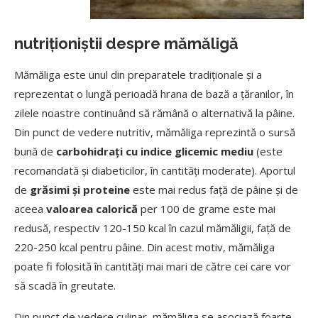
nutriționiștii despre mămăligă
Mămăliga este unul din preparatele tradiționale și a
reprezentat o lungă perioadă hrana de bază a țăranilor, în
zilele noastre continuând să rămână o alternativă la pâine.
Din punct de vedere nutritiv, mămăliga reprezintă o sursă
bună de
carbohidrați cu indice glicemic mediu
(este
recomandată și diabeticilor, în cantități moderate). Aportul
de
grăsimi și proteine
este mai redus față de pâine și de
aceea
valoarea calorică
per 100 de grame este mai
redusă, respectiv 120-150 kcal în cazul mămăligii, față de
220-250 kcal pentru pâine. Din acest motiv, mămăliga
poate fi folosită în cantități mai mari de către cei care vor
să scadă în greutate.
Din punct de vedere culinar, mămăliga se asociază foarte