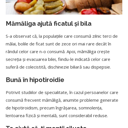
Mămăliga ajută ficatul și bila
S-a observat că, la populaţiile care consumă zilnic terci de
mălai, bolile de ficat sunt de zece ori mai rare decât în
rândul celor care n-o consumă. Apoi, mămăliga creşte
secreţia şi evacuarea bilei, fiindu-le indicată celor care
suferă de colecistită, dischinezie biliară sau dispepsie.
Bună în hipotiroidie
Potrivit studiilor de specialitate, în cazul persoanelor care
consumă frecvent mămăligă, anumite probleme generate
de hipotiroidism, precum îngrăşarea, somnolenţa,
lentoarea fizică şi mentală, sunt considerabil reduse.