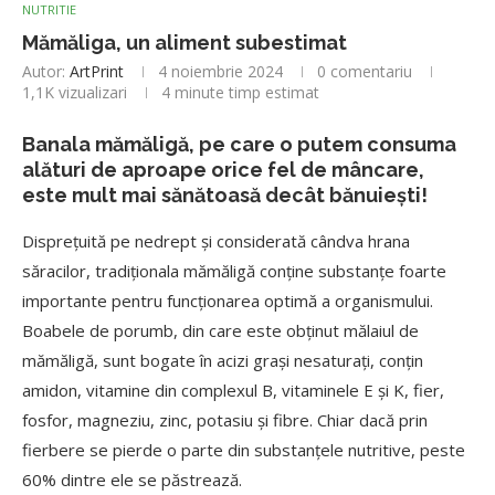
NUTRITIE
Mămăliga, un aliment subestimat
Autor:
ArtPrint
4 noiembrie 2024
0 comentariu
1,1K
vizualizari
4 minute timp estimat
Banala mămăligă, pe care o putem consuma
alături de aproape orice fel de mâncare,
este mult mai sănătoasă decât bănuiești!
Dispreţuită pe nedrept şi considerată cândva hrana
săracilor, tradiţionala mămăligă conţine substanţe foarte
importante pentru funcţionarea optimă a organismului.
Boabele de porumb, din care este obținut mălaiul de
mămăligă, sunt bogate în acizi graşi nesaturaţi, conţin
amidon, vitamine din complexul B, vitaminele E şi K, fier,
fosfor, magneziu, zinc, potasiu şi fibre. Chiar dacă prin
fierbere se pierde o parte din substanţele nutritive, peste
60% dintre ele se păstrează.