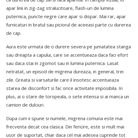
apar linii in zig-zag stralucitoare, flash-uri de lumina
puternica, puncte negre care apar si dispar. Mai rar, apar
furnicaturi in bratul sau piciorul de aceeasi parte cu durerea
de cap.
Aura este urmata de o durere severa pe jumatatea stanga
sau dreapta a capului, care se accentueaza daca faci efort
sau daca stai in zgomot sau in lumina puternica. Lasat
netratat, un episod de migrena dureaza, in general, trei
zile. Greata si varsaturile care il insotesc accentueaza
starea de disconfort si fac orice activitate imposibila. In
plus, ai o stare de toropeala, o sete intensa si ai manca un
camion de dulciuri.
Dupa cum ii spune si numele, migrena comuna este mai
frecventa decat cea clasica. Din fericire, este si mult mai
usor de suportat, chiar daca cel mai adesea cuprinde tot