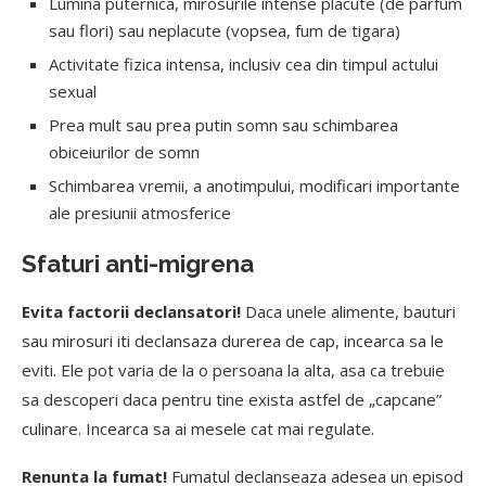
Lumina puternica, mirosurile intense placute (de parfum
sau flori) sau neplacute (vopsea, fum de tigara)
Activitate fizica intensa, inclusiv cea din timpul actului
sexual
Prea mult sau prea putin somn sau schimbarea
obiceiurilor de somn
Schimbarea vremii, a anotimpului, modificari importante
ale presiunii atmosferice
Sfaturi anti-migrena
Evita factorii declansatori!
Daca unele alimente, bauturi
sau mirosuri iti declansaza durerea de cap, incearca sa le
eviti. Ele pot varia de la o persoana la alta, asa ca trebuie
sa descoperi daca pentru tine exista astfel de „capcane”
culinare. Incearca sa ai mesele cat mai regulate.
Renunta la fumat!
Fumatul declanseaza adesea un episod