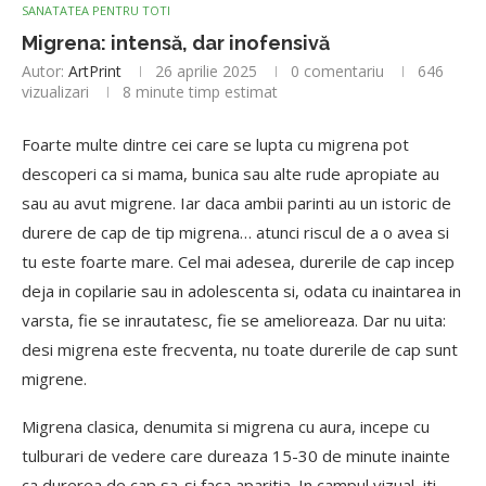
SANATATEA PENTRU TOTI
Migrena: intensă, dar inofensivă
Autor:
ArtPrint
26 aprilie 2025
0 comentariu
646
vizualizari
8 minute timp estimat
Foarte multe dintre cei care se lupta cu migrena pot
descoperi ca si mama, bunica sau alte rude apropiate au
sau au avut migrene. Iar daca ambii parinti au un istoric de
durere de cap de tip migrena… atunci riscul de a o avea si
tu este foarte mare. Cel mai adesea, durerile de cap incep
deja in copilarie sau in adolescenta si, odata cu inaintarea in
varsta, fie se inrautatesc, fie se amelioreaza. Dar nu uita:
desi migrena este frecventa, nu toate durerile de cap sunt
migrene.
Migrena clasica, denumita si migrena cu aura, incepe cu
tulburari de vedere care dureaza 15-30 de minute inainte
ca durerea de cap sa-si faca aparitia. In campul vizual, iti