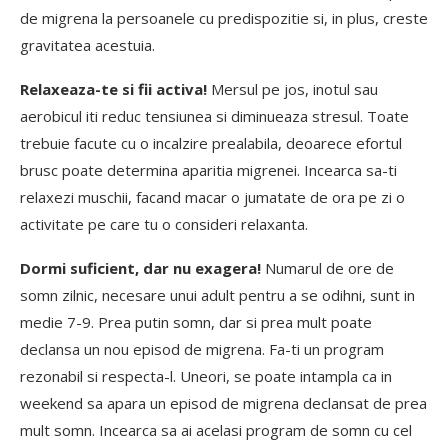
de migrena la persoanele cu predispozitie si, in plus, creste
gravitatea acestuia.
Relaxeaza-te si fii activa!
Mersul pe jos, inotul sau
aerobicul iti reduc tensiunea si diminueaza stresul. Toate
trebuie facute cu o incalzire prealabila, deoarece efortul
brusc poate determina aparitia migrenei. Incearca sa-ti
relaxezi muschii, facand macar o jumatate de ora pe zi o
activitate pe care tu o consideri relaxanta.
Dormi suficient, dar nu exagera!
Numarul de ore de
somn zilnic, necesare unui adult pentru a se odihni, sunt in
medie 7-9. Prea putin somn, dar si prea mult poate
declansa un nou episod de migrena. Fa-ti un program
rezonabil si respecta-l. Uneori, se poate intampla ca in
weekend sa apara un episod de migrena declansat de prea
mult somn. Incearca sa ai acelasi program de somn cu cel