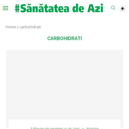
Home
»
carbohidrati
CARBOHIDRATI
3 Minute de sanatate cu dr. Vasi
Nutritie