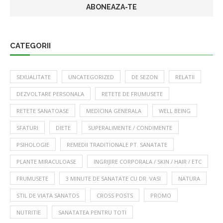
CATEGORII
SEXUALITATE
UNCATEGORIZED
DE SEZON
RELATII
DEZVOLTARE PERSONALA
RETETE DE FRUMUSETE
RETETE SANATOASE
MEDICINA GENERALA
WELL BEING
SFATURI
DIETE
SUPERALIMENTE / CONDIMENTE
PSIHOLOGIE
REMEDII TRADITIONALE PT. SANATATE
PLANTE MIRACULOASE
INGRIJIRE CORPORALA / SKIN / HAIR / ETC
FRUMUSETE
3 MINUTE DE SANATATE CU DR. VASI
NATURA
STIL DE VIATA SANATOS
CROSS POSTS
PROMO
NUTRITIE
SANATATEA PENTRU TOTI