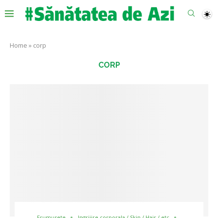
Home
»
corp
CORP
Frumusete
Ingrijire corporala / Skin / Hair / etc