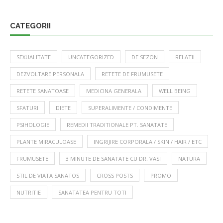
CATEGORII
SEXUALITATE
UNCATEGORIZED
DE SEZON
RELATII
DEZVOLTARE PERSONALA
RETETE DE FRUMUSETE
RETETE SANATOASE
MEDICINA GENERALA
WELL BEING
SFATURI
DIETE
SUPERALIMENTE / CONDIMENTE
PSIHOLOGIE
REMEDII TRADITIONALE PT. SANATATE
PLANTE MIRACULOASE
INGRIJIRE CORPORALA / SKIN / HAIR / ETC
FRUMUSETE
3 MINUTE DE SANATATE CU DR. VASI
NATURA
STIL DE VIATA SANATOS
CROSS POSTS
PROMO
NUTRITIE
SANATATEA PENTRU TOTI