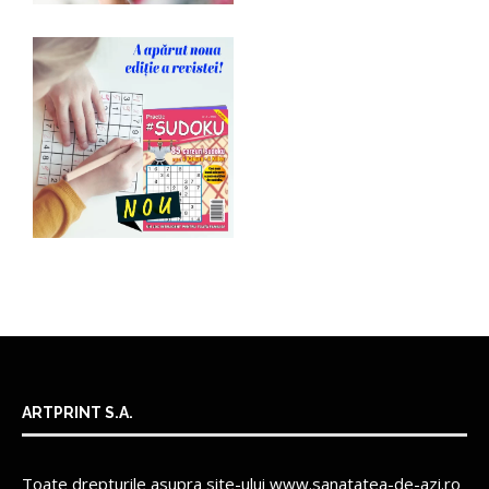
ARTPRINT S.A.
Toate drepturile asupra site-ului www.sanatatea-de-azi.ro