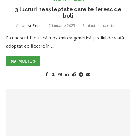
3 lucruri neașteptate care te feresc de
boli
Autor:
ArtPrint
2 ianuarie 2025
7 minute timp estimat
E cunoscut faptul că moştenirea genetică şi stilul de viaţă
adoptat de fiecare în …
MAI MULTE