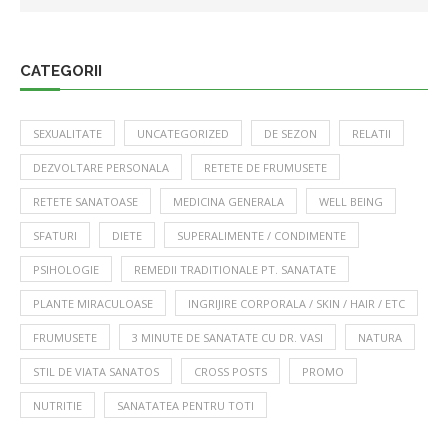
CATEGORII
SEXUALITATE
UNCATEGORIZED
DE SEZON
RELATII
DEZVOLTARE PERSONALA
RETETE DE FRUMUSETE
RETETE SANATOASE
MEDICINA GENERALA
WELL BEING
SFATURI
DIETE
SUPERALIMENTE / CONDIMENTE
PSIHOLOGIE
REMEDII TRADITIONALE PT. SANATATE
PLANTE MIRACULOASE
INGRIJIRE CORPORALA / SKIN / HAIR / ETC
FRUMUSETE
3 MINUTE DE SANATATE CU DR. VASI
NATURA
STIL DE VIATA SANATOS
CROSS POSTS
PROMO
NUTRITIE
SANATATEA PENTRU TOTI