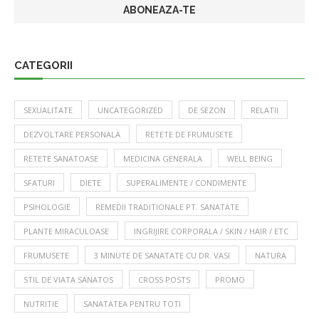
CATEGORII
SEXUALITATE
UNCATEGORIZED
DE SEZON
RELATII
DEZVOLTARE PERSONALA
RETETE DE FRUMUSETE
RETETE SANATOASE
MEDICINA GENERALA
WELL BEING
SFATURI
DIETE
SUPERALIMENTE / CONDIMENTE
PSIHOLOGIE
REMEDII TRADITIONALE PT. SANATATE
PLANTE MIRACULOASE
INGRIJIRE CORPORALA / SKIN / HAIR / ETC
FRUMUSETE
3 MINUTE DE SANATATE CU DR. VASI
NATURA
STIL DE VIATA SANATOS
CROSS POSTS
PROMO
NUTRITIE
SANATATEA PENTRU TOTI