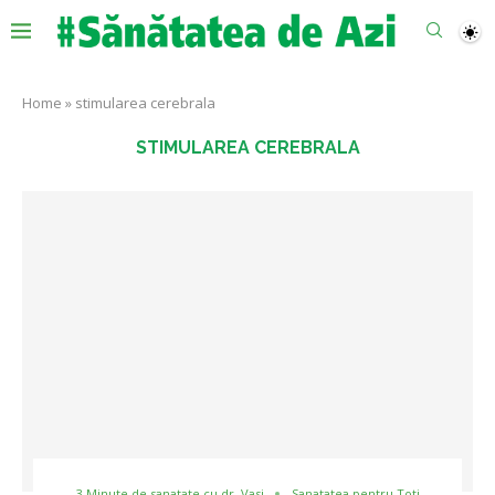
Home
»
stimularea cerebrala
STIMULAREA CEREBRALA
3 Minute de sanatate cu dr. Vasi
Sanatatea pentru Toti