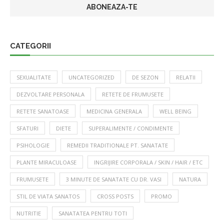
CATEGORII
SEXUALITATE
UNCATEGORIZED
DE SEZON
RELATII
DEZVOLTARE PERSONALA
RETETE DE FRUMUSETE
RETETE SANATOASE
MEDICINA GENERALA
WELL BEING
SFATURI
DIETE
SUPERALIMENTE / CONDIMENTE
PSIHOLOGIE
REMEDII TRADITIONALE PT. SANATATE
PLANTE MIRACULOASE
INGRIJIRE CORPORALA / SKIN / HAIR / ETC
FRUMUSETE
3 MINUTE DE SANATATE CU DR. VASI
NATURA
STIL DE VIATA SANATOS
CROSS POSTS
PROMO
NUTRITIE
SANATATEA PENTRU TOTI