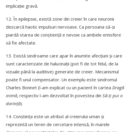
implicație gravă.
12. În epilepsie, există zone din creier în care neuronii
descarcă haotic impulsuri nervoase. Ca persoana să-și
piardă starea de conștiență e nevoie ca ambele emisfere
să fie afectate.
13. Există sindroame care apar în anumite afecțiuni și care
sunt caracterizate de halucinații (pot fi de tot felul, de la
vizuale până la auditive) generate de creier. Mecanismul
poate fi unul compensator. Un exemplu este sindromul
Charles Bonnet (l-am explicat cu un pacient în cartea
Dragă
inimă
, respectiv l-am dezvoltat în povestea din
Să-ți pui o
dorință
).
14. Conștiința este un atribut al creierului uman și
reprezintă un teren de cercetare intensă, în marele