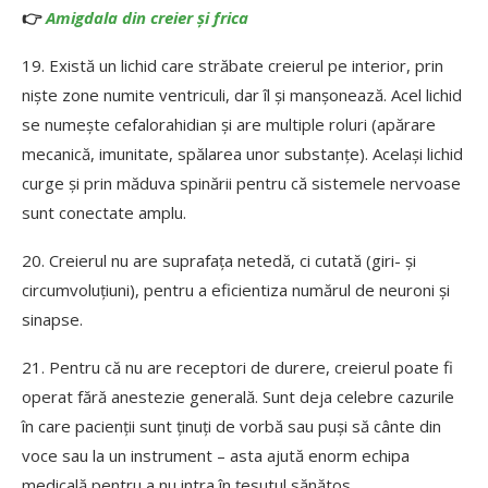
👉
Amigdala din creier și frica
19. Există un lichid care străbate creierul pe interior, prin
niște zone numite ventriculi, dar îl și manșonează. Acel lichid
se numește cefalorahidian și are multiple roluri (apărare
mecanică, imunitate, spălarea unor substanțe). Același lichid
curge și prin măduva spinării pentru că sistemele nervoase
sunt conectate amplu.
20. Creierul nu are suprafața netedă, ci cutată (giri- și
circumvoluțiuni), pentru a eficientiza numărul de neuroni și
sinapse.
21. Pentru că nu are receptori de durere, creierul poate fi
operat fără anestezie generală. Sunt deja celebre cazurile
în care pacienții sunt ținuți de vorbă sau puși să cânte din
voce sau la un instrument – asta ajută enorm echipa
medicală pentru a nu intra în țesutul sănătos.