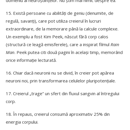
domeniu al neuroștiințelor. Nu știm mai nimic despre ea.
15. Există persoane cu abilități de geniu (denumite, de
regulă, savanți), care pot utiliza creierul în lucruri
extraordinare, de la memorare până la calcule complexe.
Un exemplu a fost Kim Peek, născut fără corp calos
(structură ce leagă emisferele), care a inspirat filmul
Rain
Man
. Peek putea citi două pagini în același timp, memorând
orice informație lecturată.
16. Chiar dacă neuronii nu se divid, în creier pot apărea
neuroni noi, prin transformarea celulelor pluripotențiale.
17. Creierul „trage” un sfert din fluxul sangvin al întregului
corp.
18. În repaus, creierul consumă aproximativ 25% din
energia corpului.