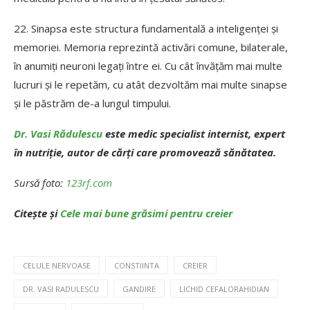
22. Sinapsa este structura fundamentală a inteligenței și
memoriei. Memoria reprezintă activări comune, bilaterale,
în anumiți neuroni legați între ei. Cu cât învățăm mai multe
lucruri și le repetăm, cu atât dezvoltăm mai multe sinapse
și le păstrăm de-a lungul timpului.
Dr. Vasi Rădulescu
este medic specialist internist, expert
în nutriție, autor de cărți care promovează sănătatea.
Sursă foto:
123rf.com
Citește și
Cele mai bune grăsimi pentru creier
CELULE NERVOASE
CONSTIINTA
CREIER
DR. VASI RADULESCU
GANDIRE
LICHID CEFALORAHIDIAN