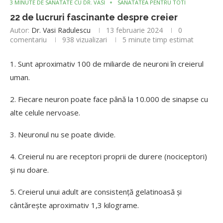
3 MINUTE DE SANATATE CU DR. VASI
SANATATEA PENTRU TOTI
22 de lucruri fascinante despre creier
Autor:
Dr. Vasi Radulescu
13 februarie 2024
0
comentariu
938
vizualizari
5 minute timp estimat
1. Sunt aproximativ 100 de miliarde de neuroni în creierul
uman.
2. Fiecare neuron poate face până la 10.000 de sinapse cu
alte celule nervoase.
3. Neuronul nu se poate divide.
4. Creierul nu are receptori proprii de durere (nociceptori)
și nu doare.
5. Creierul unui adult are consistență gelatinoasă și
cântărește aproximativ 1,3 kilograme.