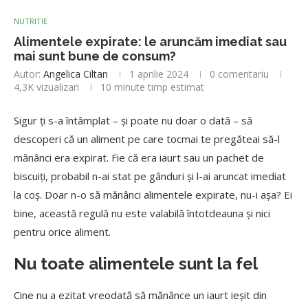
NUTRITIE
Alimentele expirate: le aruncăm imediat sau
mai sunt bune de consum?
Autor:
Angelica Ciltan
1 aprilie 2024
0 comentariu
4,3K
vizualizari
10 minute timp estimat
Sigur ți s-a întâmplat – și poate nu doar o dată – să
descoperi că un aliment pe care tocmai te pregăteai să-l
mănânci era expirat. Fie că era iaurt sau un pachet de
biscuiți, probabil n-ai stat pe gânduri și l-ai aruncat imediat
la coș. Doar n-o să mănânci alimentele expirate, nu-i așa? Ei
bine, această regulă nu este valabilă întotdeauna și nici
pentru orice aliment.
Nu toate alimentele sunt la fel
Cine nu a ezitat vreodată să mănânce un iaurt ieșit din