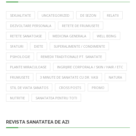
SEXUALITATE
UNCATEGORIZED
DE SEZON
RELATII
DEZVOLTARE PERSONALA
RETETE DE FRUMUSETE
RETETE SANATOASE
MEDICINA GENERALA
WELL BEING
SFATURI
DIETE
SUPERALIMENTE / CONDIMENTE
PSIHOLOGIE
REMEDII TRADITIONALE PT. SANATATE
PLANTE MIRACULOASE
INGRIJIRE CORPORALA / SKIN / HAIR / ETC
FRUMUSETE
3 MINUTE DE SANATATE CU DR. VASI
NATURA
STIL DE VIATA SANATOS
CROSS POSTS
PROMO
NUTRITIE
SANATATEA PENTRU TOTI
REVISTA SANATATEA DE AZI