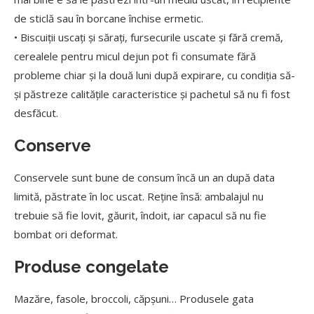
de sticlă sau în borcane închise ermetic.
• Biscuiții uscați și sărați, fursecurile uscate și fără cremă,
cerealele pentru micul dejun pot fi consumate fără
probleme chiar și la două luni după expirare, cu condiția să-
și păstreze calitățile caracteristice și pachetul să nu fi fost
desfăcut.
Conserve
Conservele sunt bune de consum încă un an după data
limită, păstrate în loc uscat. Reține însă: ambalajul nu
trebuie să fie lovit, găurit, îndoit, iar capacul să nu fie
bombat ori deformat.
Produse congelate
Mazăre, fasole, broccoli, căpșuni… Produsele gata