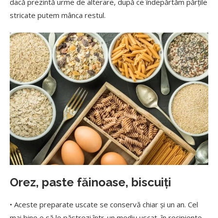
dacă prezintă urme de alterare, după ce îndepărtăm părțile
stricate putem mânca restul.
Orez, paste făinoase, biscuiți
• Aceste preparate uscate se conservă chiar și un an. Cel
mai bine e să le păstrezi într-un mediu uscat, în recipiente