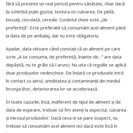
fără să prezinte un real pericol pentru sănătate, chiar dacă
își schimbă puțin gustul, textura ori culoarea. De pildă,
biscuiți, ciocolată, cereale. Cuvântul cheie este „de
preferință”. Este preferabil să consumăm acel aliment până
la data de pe ambalaj, dar nu este obligatoriu.
Așadar, data viitoare când constați că un aliment pe care
scrie „A se consuma, de preferință, înainte de…” are data
depășită, nu te grăbi să-l arunci. Nu uita că regulile se aplică
doar produselor nedeschise. De îndată ce produsele intră
în contact cu aerul, umiditatea și contaminanții din mediul
înconjurător, deteriorarea lor se accelerează.
În toate cazurile, însă, indiferent de tipul de aliment și de
data de expirare, trebuie să fim atenți la aspectul, culoarea
și mirosul produselor. Dacă ceva ni se pare suspect, nu
trebuie să consumăm acel aliment nici dacă este încă în