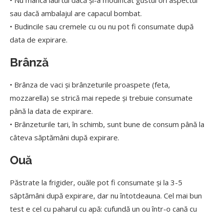
• Nu mânca iaurtul dacă și-a modificat gustul ori aspectul
sau dacă ambalajul are capacul bombat.
• Budincile sau cremele cu ou nu pot fi consumate după
data de expirare.
Brânză
• Brânza de vaci și brânzeturile proaspete (feta,
mozzarella) se strică mai repede și trebuie consumate
până la data de expirare.
• Brânzeturile tari, în schimb, sunt bune de consum până la
câteva săptămâni după expirare.
Ouă
Păstrate la frigider, ouăle pot fi consumate și la 3-5
săptămâni după expirare, dar nu întotdeauna. Cel mai bun
test e cel cu paharul cu apă: cufundă un ou într-o cană cu