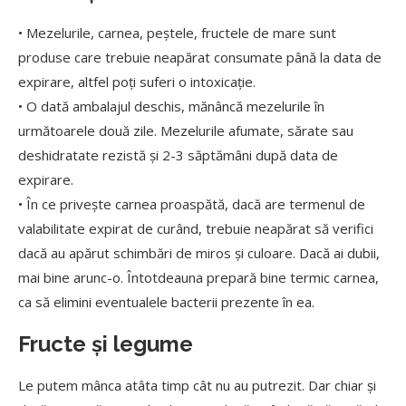
• Mezelurile, carnea, peștele, fructele de mare sunt
produse care trebuie neapărat consumate până la data de
expirare, altfel poți suferi o intoxicație.
• O dată ambalajul deschis, mănâncă mezelurile în
următoarele două zile. Mezelurile afumate, sărate sau
deshidratate rezistă și 2-3 săptămâni după data de
expirare.
• În ce privește carnea proaspătă, dacă are termenul de
valabilitate expirat de curând, trebuie neapărat să verifici
dacă au apărut schimbări de miros și culoare. Dacă ai dubii,
mai bine arunc-o. Întotdeauna prepară bine termic carnea,
ca să elimini eventualele bacterii prezente în ea.
Fructe și legume
Le putem mânca atâta timp cât nu au putrezit. Dar chiar și