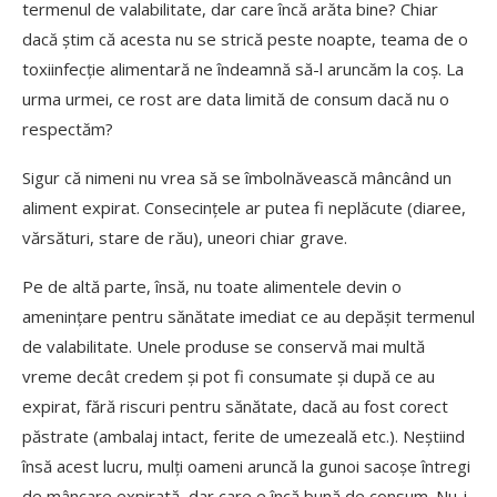
termenul de valabilitate, dar care încă arăta bine? Chiar
dacă știm că acesta nu se strică peste noapte, teama de o
toxiinfecție alimentară ne îndeamnă să-l aruncăm la coș. La
urma urmei, ce rost are data limită de consum dacă nu o
respectăm?
Sigur că nimeni nu vrea să se îmbolnăvească mâncând un
aliment expirat. Consecințele ar putea fi neplăcute (diaree,
vărsături, stare de rău), uneori chiar grave.
Pe de altă parte, însă, nu toate alimentele devin o
amenințare pentru sănătate imediat ce au depășit termenul
de valabilitate. Unele produse se conservă mai multă
vreme decât credem și pot fi consumate și după ce au
expirat, fără riscuri pentru sănătate, dacă au fost corect
păstrate (ambalaj intact, ferite de umezeală etc.). Neștiind
însă acest lucru, mulți oameni aruncă la gunoi sacoșe întregi
de mâncare expirată, dar care e încă bună de consum. Nu-i