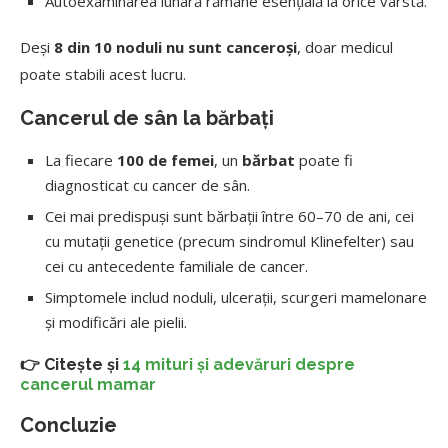
Autoexaminarea lunară rămâne esențială la orice vârstă.
Deși
8 din 10 noduli nu sunt canceroși
, doar medicul
poate stabili acest lucru.
Cancerul de sân la bărbați
La fiecare
100 de femei
, un
bărbat
poate fi
diagnosticat cu cancer de sân.
Cei mai predispuși sunt bărbații între 60–70 de ani, cei
cu mutații genetice (precum sindromul Klinefelter) sau
cei cu antecedente familiale de cancer.
Simptomele includ noduli, ulcerații, scurgeri mamelonare
și modificări ale pielii.
👉 Citește și
14 mituri și adevăruri despre
cancerul mamar
Concluzie