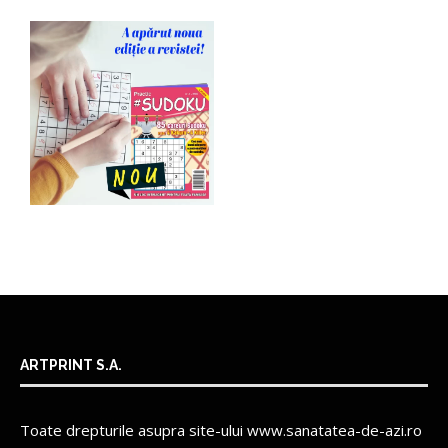
ARTPRINT S.A.
Toate drepturile asupra site-ului www.sanatatea-de-azi.ro