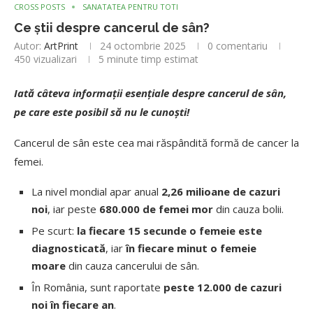
CROSS POSTS
SANATATEA PENTRU TOTI
Ce știi despre cancerul de sân?
Autor:
ArtPrint
24 octombrie 2025
0 comentariu
450
vizualizari
5 minute timp estimat
Iată câteva informații esențiale despre cancerul de sân,
pe care este posibil să nu le cunoști!
Cancerul de sân este cea mai răspândită formă de cancer la
femei.
La nivel mondial apar anual
2,26 milioane de cazuri
noi
, iar peste
680.000 de femei mor
din cauza bolii.
Pe scurt:
la fiecare 15 secunde o femeie este
diagnosticată
, iar
în fiecare minut o femeie
moare
din cauza cancerului de sân.
În România, sunt raportate
peste 12.000 de cazuri
noi în fiecare an
.