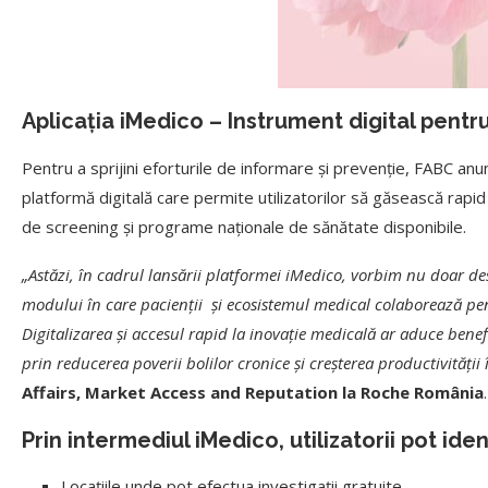
Aplicația iMedico – Instrument digital pentr
Pentru a sprijini eforturile de informare și prevenție, FABC anunț
platformă digitală care permite utilizatorilor să găsească rapid
de screening și programe naționale de sănătate disponibile.
„Astăzi, în cadrul lansării platformei iMedico, vorbim nu doar de
modului în care pacienții și ecosistemul medical colaborează pen
Digitalizarea și accesul rapid la inovație medicală ar aduce benef
prin reducerea poverii bolilor cronice și creșterea productivității
Affairs, Market Access and Reputation la Roche România
.
Prin intermediul iMedico, utilizatorii pot iden
Locațiile unde pot efectua investigații gratuite,