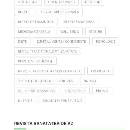
SEXUALITATE
UNCATEGORIZED
DE SEZON
RELATII
DEZVOLTARE PERSONALA
RETETE DE FRUMUSETE
RETETE SANATOASE
MEDICINA GENERALA
WELL BEING
SFATURI
DIETE
SUPERALIMENTE / CONDIMENTE
PSIHOLOGIE
REMEDII TRADITIONALE PT. SANATATE
PLANTE MIRACULOASE
INGRIJIRE CORPORALA / SKIN / HAIR / ETC
FRUMUSETE
3 MINUTE DE SANATATE CU DR. VASI
NATURA
STIL DE VIATA SANATOS
CROSS POSTS
PROMO
NUTRITIE
SANATATEA PENTRU TOTI
REVISTA SANATATEA DE AZI