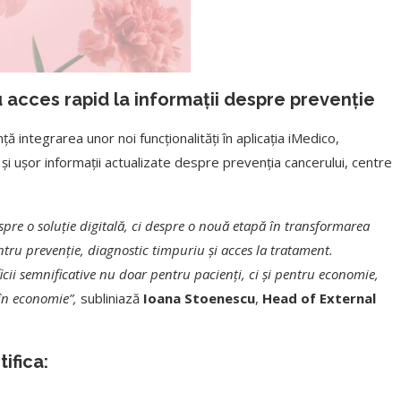
u acces rapid la informații despre prevenție
ă integrarea unor noi funcționalități în aplicația iMedico,
 și ușor informații actualizate despre prevenția cancerului, centre
spre o soluție digitală, ci despre o nouă etapă în transformarea
tru prevenție, diagnostic timpuriu și acces la tratament.
icii semnificative nu doar pentru pacienți, ci și pentru economie,
 în economie”,
subliniază
Ioana Stoenescu
,
Head of External
tifica: