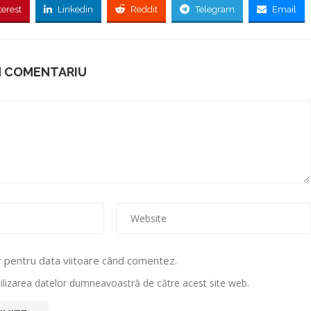
terest
Linkedin
Reddit
Telegram
Email
N COMENTARIU
r pentru data viitoare când comentez.
utilizarea datelor dumneavoastră de către acest site web.