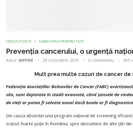
CROSS POSTS
SANATATEA PENTRU TOTI
Prevenția cancerului, o urgență națio
Autor:
ArtPrint
28 octombrie 2025
0 comentariu
369
v
Mult prea multe cazuri de cancer de 
Federația Asociațiilor Bolnavilor de Cancer (FABC) avertizează
sân, sunt depistate în stadii avansate, când șansele de vindeca
de vieți ar putea fi salvate anual dacă boala ar fi diagnosti
Din cauza absenței unui program național de screening eficient 
scăzut foarte puțin în România, spre deosebire de alte țări di