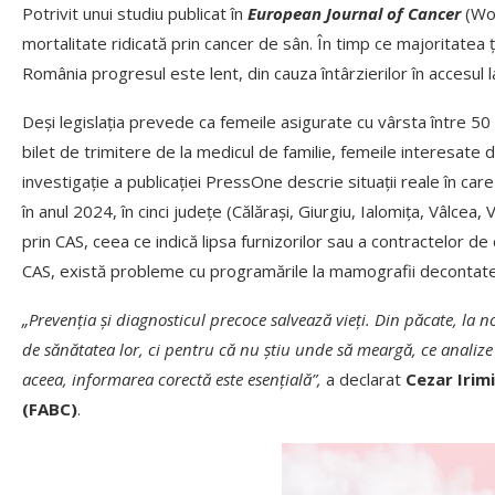
Potrivit unui studiu publicat în
European Journal of Cancer
(Woj
mortalitate ridicată prin cancer de sân. În timp ce majoritatea 
România progresul este lent, din cauza întârzierilor în accesul l
Deşi legislaţia prevede ca femeile asigurate cu vârsta între 5
bilet de trimitere de la medicul de familie, femeile interesat
investigație a publicației PressOne descrie situaţii reale în care
în anul 2024, în cinci judeţe (Călăraşi, Giurgiu, Ialomiţa, Vâl
prin CAS, ceea ce indică lipsa furnizorilor sau a contractelor de 
CAS, există probleme cu programările la mamografii decontate, 
„Prevenția și diagnosticul precoce salvează vieți. Din păcate, la 
de sănătatea lor, ci pentru că nu știu unde să meargă, ce analize
aceea, informarea corectă este esențială”,
a declarat
Cezar Irim
(FABC)
.