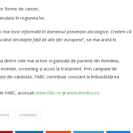
or forme de cancer,
rulate în regiunea lor.
și mai bine informată în domeniul prevenției oncologice. Credem că
ând decalajele față de alte țări europene”,
se mai arată în
 dintre cele mai active organizații de pacienți din România,
evenție, screening și acces la tratament. Prin campanii de
iștii din sănătate, FABC contribuie constant la îmbunătățirea
vele FABC, accesati
www.fabc.ro
și
www.imedico.ro
.
ATATE
SCREENING