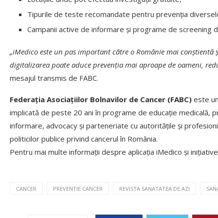
Tipurile de teste recomandate pentru prevenția diversel
Campanii active de informare și programe de screening de
„iMedico este un pas important către o Românie mai conștientă 
digitalizarea poate aduce prevenția mai aproape de oameni, reduc
mesajul transmis de FABC.
Federația Asociațiilor Bolnavilor de Cancer (FABC)
este una
implicată de peste 20 ani în programe de educație medicală, pr
informare, advocacy și parteneriate cu autoritățile și profesion
politicilor publice privind cancerul în România.
Pentru mai multe informații despre aplicația iMedico și inițiati
CANCER
PREVENTIE CANCER
REVISTA SANATATEA DE AZI
SAN