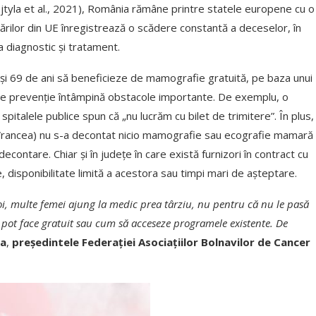
tyla et al., 2021), România rămâne printre statele europene cu o
țărilor din UE înregistrează o scădere constantă a deceselor, în
a diagnostic și tratament.
0 şi 69 de ani să beneficieze de mamografie gratuită, pe baza unui
e de prevenție întâmpină obstacole importante. De exemplu, o
 spitalele publice spun că „nu lucrăm cu bilet de trimitere”. În plus,
cea, Vrancea) nu s-a decontat nicio mamografie sau ecografie mamară
decontare. Chiar și în județe în care există furnizori în contract cu
disponibilitate limită a acestora sau timpi mari de așteptare.
noi, multe femei ajung la medic prea târziu, nu pentru că nu le pasă
 pot face gratuit sau cum să acceseze programele existente. De
ia
,
președintele Federației Asociațiilor Bolnavilor de Cancer