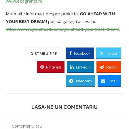
www.eeagrants.ro
.
Mai multe informatii despre proiectul
GO AHEAD WITH
YOUR BEST DREAM!
poți să găsești accesând
https://www.go-ahead.ro/ro/go-ahead-your-best-dream
.
DISTRIBUIE PE
Facebook
Twitter
Pinterest
Linkedin
Reddit
Telegram
Email
LASA-NE UN COMENTARIU