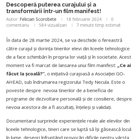
Descoperă puterea curajului și a
transformării într-un film manifest!
Autor:
Felician Scorobete
18 februarie 2024
0
comentariu
584
vizualizari
7 minute timp estimat
În data de 28 martie 2024, se va deschide o fereastră
către curajul și dorința tinerilor elevi din liceele tehnologice
de a face schimbări în propria lor viață și în societate. Acest
moment va fi marcat de lansarea unui film manifest:
„Ce ai
făcut la școală?”
, o inițiativă curajoasă a Asociației GO-
AHEAD, sub îndrumarea regizorului Tedy Necula. Este o
poveste despre nevoia tinerilor de a beneficia de
programe de dezvoltare personală și de consiliere, despre
nevoia acestora de a fi ascultați, înțeleși și validați.
Documentarul surprinde experiențele reale ale elevilor din
liceele tehnologice, tineri care se luptă să își găsească locul
în lume, deseori înfruntând provocări dificile pentru vârsta