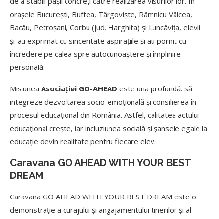
de a stabili pașii concreți către realizarea visurilor lor. În
orașele București, Buftea, Târgoviște, Râmnicu Vâlcea,
Bacău, Petroșani, Corbu (jud. Harghita) și Luncăvița, elevii
și-au exprimat cu sinceritate aspirațiile și au pornit cu
încredere pe calea spre autocunoaștere și împlinire
personală.
Misiunea
Asociației GO-AHEAD
este una profundă: să
integreze dezvoltarea socio-emoțională și consilierea în
procesul educațional din România. Astfel, calitatea actului
educațional crește, iar incluziunea socială și șansele egale la
educație devin realitate pentru fiecare elev.
Caravana GO AHEAD WITH YOUR BEST
DREAM
Caravana GO AHEAD WITH YOUR BEST DREAM este o
demonstrație a curajului și angajamentului tinerilor și al