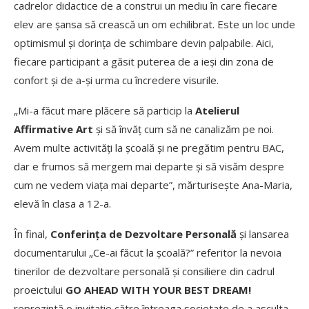
cadrelor didactice de a construi un mediu în care fiecare
elev are șansa să crească un om echilibrat. Este un loc unde
optimismul și dorința de schimbare devin palpabile. Aici,
fiecare participant a găsit puterea de a ieși din zona de
confort și de a-și urma cu încredere visurile.
„Mi-a făcut mare plăcere să particip la
Atelierul
Affirmative Art
și să învăț cum să ne canalizăm pe noi.
Avem multe activități la școală și ne pregătim pentru BAC,
dar e frumos să mergem mai departe și să visăm despre
cum ne vedem viața mai departe”, mărturisește Ana-Maria,
elevă în clasa a 12-a.
În final,
Conferința de Dezvoltare Personală
și lansarea
documentarului „Ce-ai făcut la școală?” referitor la nevoia
tinerilor de dezvoltare personală și consiliere din cadrul
proeictului
GO AHEAD WITH YOUR BEST DREAM!
reprezintă o invitație către întreaga societate de a asculta