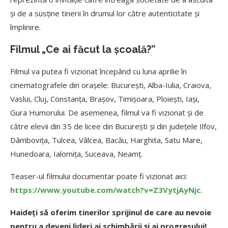
și de a susține tinerii în drumul lor către autenticitate și
împlinire.
Filmul
„Ce ai făcut la școală?”
Filmul va putea fi vizionat începând cu luna aprilie în
cinematografele din orașele: București, Alba-Iulia, Craiova,
Vaslui, Cluj, Constanța, Brașov, Timișoara, Ploiești, Iași,
Gura Humorului. De asemenea, filmul va fi vizionat și de
către elevii din 35 de licee din București și din județele Ilfov,
Dâmbovița, Tulcea, Vâlcea, Bacău, Harghita, Satu Mare,
Hunedoara, Ialomița, Suceava, Neamț.
Teaser-ul filmului documentar poate fi vizionat aici:
https://www.youtube.com/watch?v=Z3VytjAyNjc
.
Haideți să oferim tinerilor sprijinul de care au nevoie
pentru a deveni lideri ai schimbării și ai progresului!