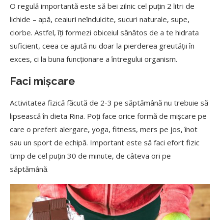
O regulă importantă este să bei zilnic cel puțin 2 litri de
lichide – apă, ceaiuri neîndulcite, sucuri naturale, supe,
ciorbe. Astfel, îți formezi obiceiul sănătos de a te hidrata
suficient, ceea ce ajută nu doar la pierderea greutății în
exces, ci la buna funcționare a întregului organism.
Faci mișcare
Activitatea fizică făcută de 2-3 pe săptămână nu trebuie să
lipsească în dieta Rina. Poți face orice formă de mișcare pe
care o preferi: alergare, yoga, fitness, mers pe jos, înot
sau un sport de echipă. Important este să faci efort fizic
timp de cel puțin 30 de minute, de câteva ori pe
săptămână.