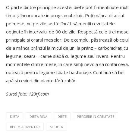
O parte dintre principiile acestei diete pot fi menținute mult
timp și încorporate în programul zilnic. Poți mânca disociat
pe mese, nu pe zile, astfel încât să menții rezultatele
obținute în intervalul de 90 de zile. Respectă cele trei mese
principale și orarul meselor. De exemplu, păstrează obiceiul
de a mânca prânzul la micul dejun, la prânz – carbohidrați cu
legume, seara – carne slabă cu legume sau invers. Pentru
momentele dintre mese, în care simți nevoia să ronțăi ceva,
optează pentru legume tăiate bastonașe. Continuă să bei
apă și ceaiuri din plante fără zahăr.
Sursă foto: 123rf.com
DIETA
DIETA RINA
DIETE
PIERDERE IN GREUTATE
REGIM ALIMENTAR
SILUETA