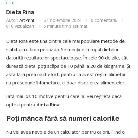
DIETE
Dieta Rina
Autor:
ArtPrint
21 noiembrie 2024
0 comentariu
610
vizualizari
5 minute timp estimat
Dieta Rina este una dintre cele mai populare metode de
slăbit din ultima perioadă. Se menține în topul dietelor
datorită rezultatelor spectaculoase. În cele 90 de zile, cât
durează dieta, poți scăpa de 10 până la 20 de kilograme. Și
asta fără prea mult efort, pentru că acest regim alimetar
nu presupune înfometare, ci doar disocierea alimentelor.
Iată mai jos 10 motive pentru care nu vei regreta dacă
optezi pentru
dieta Rina
.
Poți mânca fără să numeri caloriile
Nu vei avea nevoie de un calculator pentru calorii. Fiind o