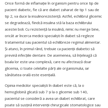
Orice formă de inflamație în organism pentru orice tip de
pacient diabetic, fie că are diabet zaharat de tip 1 sau de
tip 2, va duce la insulinorezistență. Astfel, echilibrul glicemic
se degradează, fiindcă insulina stă la baza echilibrului
acestei boli. Cu rezistență la insulină, nimic nu merge bine,
oricât ar încerca medicii specialiști în diabet să regleze
tratamentul sau pacientul să echilibreze regimul alimentar.
Și atunci, în primul rând, trebuie ca pacienții diabetici să
prevină infecțiile dentare. De asemenea, să înțeleagă că
boala lor este una complexă, care nu afectează doar
glicemia, ci toate celelalte părți ale organismului, iar
sănătatea orală este esențială.
Opinia medicilor specialiști în diabet este că, la o
hemoglobină glicată sub 7 și la o glicemie sub 140,
pacientul se consideră a avea un diabet echilibrat, care
poate să susțină intervenții chirurgicale stomatologice sau