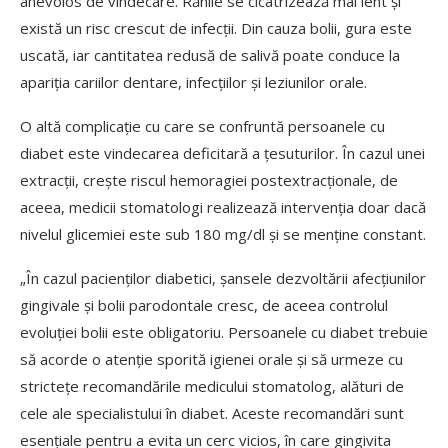
anevoios de vindecare. Rănile se cicatrizează mai lent și
există un risc crescut de infecții. Din cauza bolii, gura este
uscată, iar cantitatea redusă de salivă poate conduce la
apariția cariilor dentare, infecțiilor și leziunilor orale.
O altă complicație cu care se confruntă persoanele cu
diabet este vindecarea deficitară a țesuturilor. În cazul unei
extracții, crește riscul hemoragiei postextracționale, de
aceea, medicii stomatologi realizează intervenția doar dacă
nivelul glicemiei este sub 180 mg/dl și se menține constant.
„În cazul pacienților diabetici, șansele dezvoltării afecțiunilor
gingivale și bolii parodontale cresc, de aceea controlul
evoluției bolii este obligatoriu. Persoanele cu diabet trebuie
să acorde o atenție sporită igienei orale și să urmeze cu
strictețe recomandările medicului stomatolog, alături de
cele ale specialistului în diabet. Aceste recomandări sunt
esențiale pentru a evita un cerc vicios, în care gingivita