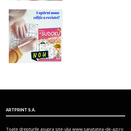
ARTPRINT S.A.
Toate drepturile asupra site-ului www.sanatatea-de-azi.ro